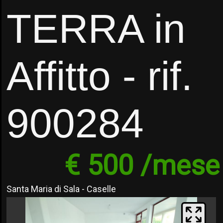
TERRA in
Affitto - rif.
900284
€ 500 /mese
Santa Maria di Sala - Caselle