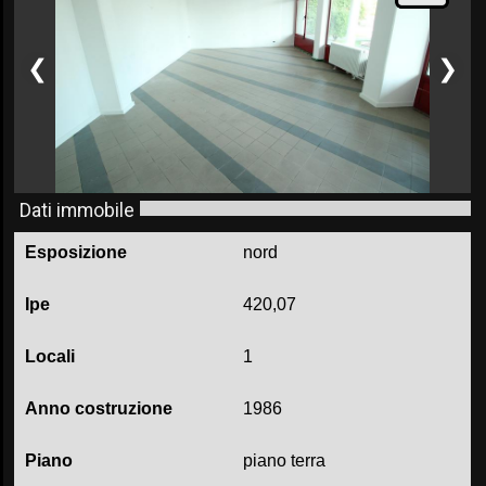
❮
❯
Dati immobile
Esposizione
nord
Ipe
420,07
Locali
1
Anno costruzione
1986
Piano
piano terra