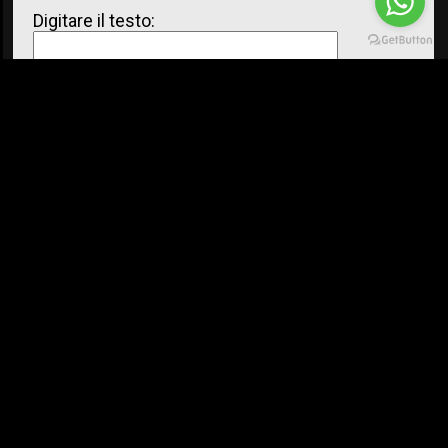
Digitare il testo:
Accetto i termini d'uso del servizio e il trattamento dei miei
dati personali
. I
dati inseriti vengono trattati nel rispetto
dell'informativa privacy.
Cookie
Area